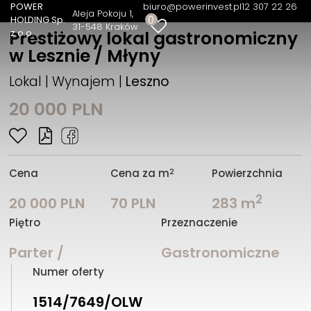
POWER
biuro@powerinvest.pl
12 307 22 26
Aleja Pokoju 1
0
HOLDING Sp.
31-548 Kraków
z o.o.
Prestiżowy lokal gastronomiczny
w Lesznie / Młyny
Lokal | Wynajem |
Leszno
20 000 PLN
2
Cena
Cena za m
Powierzchnia
2
20 000 PLN
70 PLN
283 m
Piętro
Przeznaczenie
Parter /
Gastronomiczne
Numer oferty
1514/7649/OLW