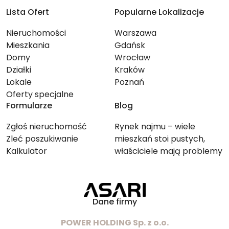
Lista Ofert
Popularne Lokalizacje
Nieruchomości
Warszawa
Mieszkania
Gdańsk
Domy
Wrocław
Działki
Kraków
Lokale
Poznań
Oferty specjalne
Formularze
Blog
Zgłoś nieruchomość
Rynek najmu – wiele
Zleć poszukiwanie
mieszkań stoi pustych,
Kalkulator
właściciele mają problemy
ze znalezieniem lokatorów
Dane firmy
POWER HOLDING Sp. z o.o.