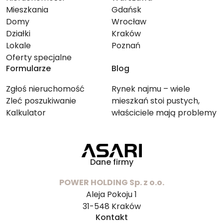
Mieszkania
Gdańsk
Domy
Wrocław
Działki
Kraków
Lokale
Poznań
Oferty specjalne
Formularze
Blog
Zgłoś nieruchomość
Rynek najmu – wiele
Zleć poszukiwanie
mieszkań stoi pustych,
Kalkulator
właściciele mają problemy
ze znalezieniem lokatorów
Dane firmy
POWER HOLDING Sp. z o.o.
Aleja Pokoju 1
31-548 Kraków
Kontakt