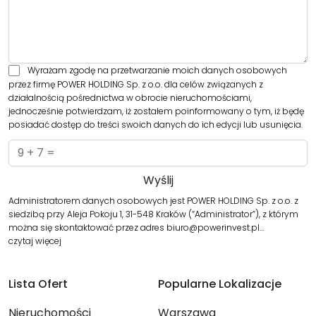
Wyrażam zgodę na przetwarzanie moich danych osobowych
przez firmę POWER HOLDING Sp. z o.o. dla celów związanych z
działalnością pośrednictwa w obrocie nieruchomościami,
jednocześnie potwierdzam, iż zostałem poinformowany o tym, iż będę
posiadać dostęp do treści swoich danych do ich edycji lub usunięcia.
Administratorem danych osobowych jest POWER HOLDING Sp. z o.o. z
siedzibą przy Aleja Pokoju 1, 31-548 Kraków (“Administrator”), z którym
można się skontaktować przez adres biuro@powerinvest.pl…
czytaj więcej
Lista Ofert
Popularne Lokalizacje
Nieruchomości
Warszawa