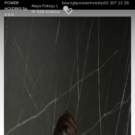
POWER
biuro@powerinvest.pl
12 307 22 26
Aleja Pokoju 1
0
HOLDING Sp.
31-548 Kraków
z o.o.