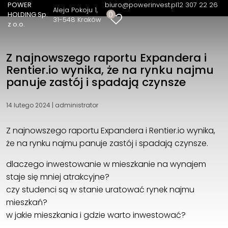
POWER
biuro@powerinvest.pl
12 307 22 26
Aleja Pokoju 1
0
HOLDING Sp.
31-548 Kraków
z o.o.
Z najnowszego raportu Expandera i
Rentier.io wynika, że na rynku najmu
panuje zastój i spadają czynsze
14 lutego 2024
|
administrator
Z najnowszego raportu Expandera i Rentier.io wynika,
że na rynku najmu panuje zastój i spadają czynsze.
dlaczego inwestowanie w mieszkanie na wynajem
staje się mniej atrakcyjne?
czy studenci są w stanie uratować rynek najmu
mieszkań?
w jakie mieszkania i gdzie warto inwestować?