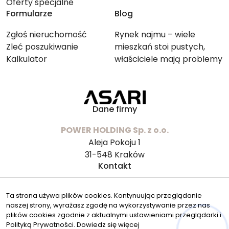
Oferty specjalne
Formularze
Blog
Zgłoś nieruchomość
Rynek najmu – wiele
Zleć poszukiwanie
mieszkań stoi pustych,
Kalkulator
właściciele mają problemy
ze znalezieniem lokatorów
Dane firmy
POWER HOLDING Sp. z o.o.
Aleja Pokoju 1
31-548 Kraków
Kontakt
biuro@powerinvest.pl
Ta strona używa plików cookies. Kontynuując przeglądanie
12 307 22 26
naszej strony, wyrażasz zgodę na wykorzystywanie przez nas
Znajdziesz nas tu
plików cookies zgodnie z aktualnymi ustawieniami przeglądarki i
Polityką Prywatności.
Dowiedz się więcej