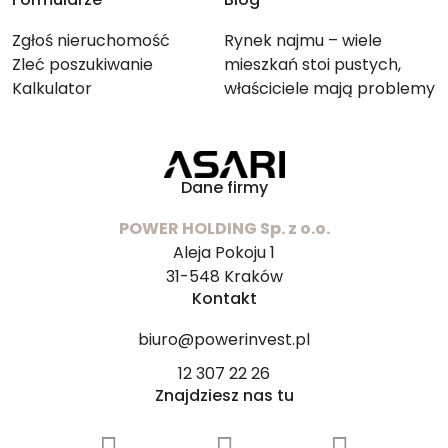
Zgłoś nieruchomość
Rynek najmu – wiele
Zleć poszukiwanie
mieszkań stoi pustych,
Kalkulator
właściciele mają problemy
ze znalezieniem lokatorów
Dane firmy
POWER HOLDING Sp. z o.o.
Aleja Pokoju 1
31-548 Kraków
Kontakt
biuro@powerinvest.pl
12 307 22 26
Znajdziesz nas tu