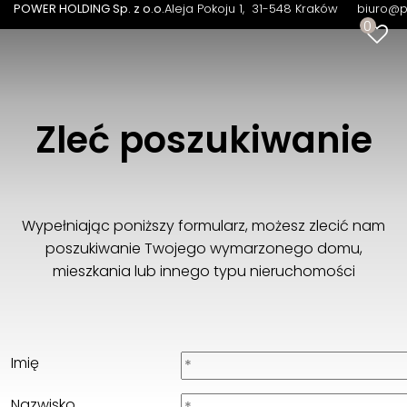
POWER HOLDING Sp. z o.o.
Aleja Pokoju 1
31-548 Kraków
biuro@p
0
Zleć poszukiwanie
Wypełniając poniższy formularz, możesz zlecić nam
poszukiwanie Twojego wymarzonego domu,
mieszkania lub innego typu nieruchomości
Imię
Nazwisko