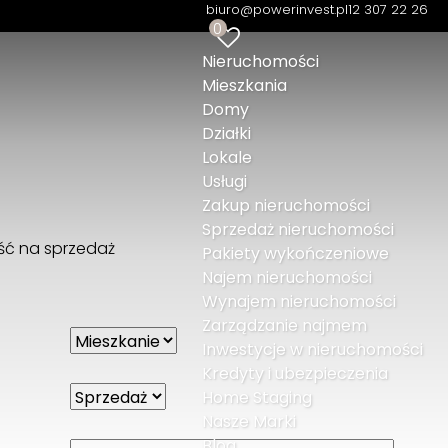
biuro@powerinvest.pl
12 307 22 26
0
Nieruchomości
Mieszkania
Domy
Działki
Lokale
Usługi
Zakup nieruchomości
Sprzedaż nieruchomości
ść na sprzedaż
Pakiety wykończeniowe
Najem nieruchomości
Wynajem nieruchomości
Zarządzanie najmem
Inwestycje w nieruchomości
Kredyty i ubezpieczenia
Home Staging
Nasze Marki
Blog