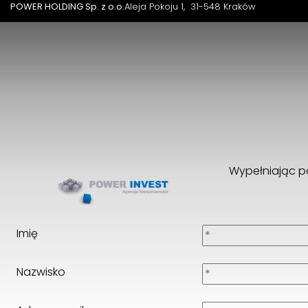
POWER HOLDING Sp. z o.o.
Aleja Pokoju 1
31-548 Kraków
Wypełniając p
Imię
Nazwisko