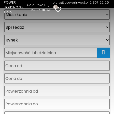
POWER
biuro@powerinvest.pl
12 307 22 26
Aleja Pokoju 1
0
HOLDING Sp.
31-548 Kraków
z o.o.
mapa