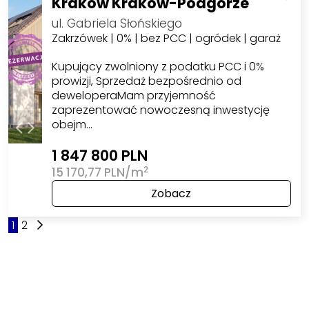
Kraków Kraków-Podgórze
ul. Gabriela Słońskiego
Zakrzówek | 0% | bez PCC | ogródek | garaż
Kupujący zwolniony z podatku PCC i 0%
prowizji, Sprzedaż bezpośrednio od
deweloperaMam przyjemność
zaprezentować nowoczesną inwestycję
obejm…
1 847 800 PLN
2
15 170,77 PLN/m
Zobacz
1
2