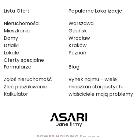
Lista Ofert
Popularne Lokalizacje
Nieruchomości
Warszawa
Mieszkania
Gdańsk
Domy
Wrocław
Działki
Kraków
Lokale
Poznań
Oferty specjalne
Formularze
Blog
Zgłoś nieruchomość
Rynek najmu – wiele
Zleć poszukiwanie
mieszkań stoi pustych,
Kalkulator
właściciele mają problemy
ze znalezieniem lokatorów
Dane firmy
POWER HOLDING Sp. z o.o.