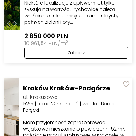
Niektóre lokalizacje z upływem lat tylko
zyskują na wartości. Pychowice należą
właśnie do takich miejsc - kameralnych,
pełnych zieleni i pry…
2 850 000 PLN
2
10 961,54 PLN/m
Zobacz
Kraków Kraków-Podgórze
ul. Krokusowa
52m | taras 20m | zieleń | winda | Borek
Fałęcki
Mam przyjemność zaprezentować
wyjątkowe mieszkanie o powierzchni 52 m²,
położone przy ul. Krokusowej w Krakowie, w