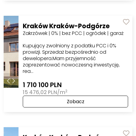
Kraków Kraków-Podgórze
Zakrzówek | 0% | bez PCC | ogródek | garaż
Kupujący zwolniony z podatku PCC i 0%
prowizji. Sprzedaż bezpośrednio od
dewelopera.Mam przyjemność
zaprezentować nowoczesną inwestycję,
rea…
1 710 100 PLN
2
15 476,02 PLN/m
Zobacz