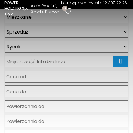
POWER
biuro@powerinvest.pl
12 307 22 26
Aleja Pokoju 1
0
HOLDING Sp.
31-548 Kraków
z o.o.
mapa