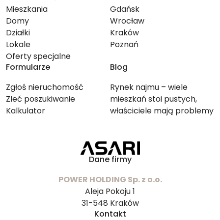
Mieszkania
Gdańsk
Domy
Wrocław
Działki
Kraków
Lokale
Poznań
Oferty specjalne
Formularze
Blog
Zgłoś nieruchomość
Rynek najmu – wiele
Zleć poszukiwanie
mieszkań stoi pustych,
Kalkulator
właściciele mają problemy
ze znalezieniem lokatorów
Dane firmy
POWER HOLDING Sp. z o.o.
Aleja Pokoju 1
31-548 Kraków
Kontakt