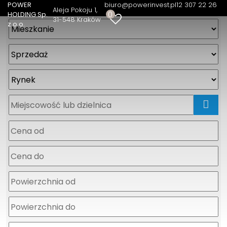
POWER
biuro@powerinvest.pl
12 307 22 26
Aleja Pokoju 1
0
HOLDING Sp.
31-548 Kraków
z o.o.
mapa