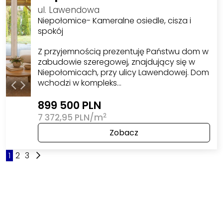
ul. Lawendowa
Niepołomice- Kameralne osiedle, cisza i
spokój
Z przyjemnością prezentuję Państwu dom w
zabudowie szeregowej, znajdujący się w
Niepołomicach, przy ulicy Lawendowej. Dom
wchodzi w kompleks…
899 500 PLN
2
7 372,95 PLN/m
Zobacz
1
2
3