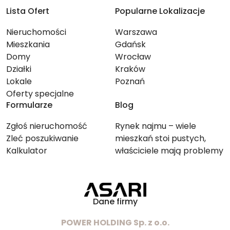
Lista Ofert
Popularne Lokalizacje
Nieruchomości
Warszawa
Mieszkania
Gdańsk
Domy
Wrocław
Działki
Kraków
Lokale
Poznań
Oferty specjalne
Formularze
Blog
Zgłoś nieruchomość
Rynek najmu – wiele
Zleć poszukiwanie
mieszkań stoi pustych,
Kalkulator
właściciele mają problemy
ze znalezieniem lokatorów
Dane firmy
POWER HOLDING Sp. z o.o.